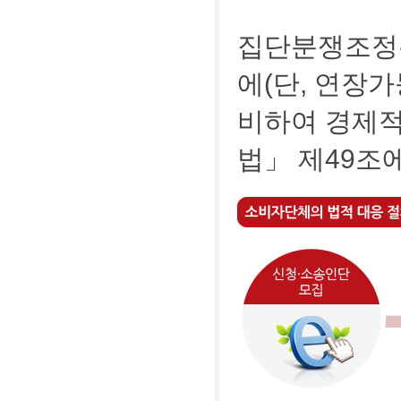
집단분쟁조정은
에(단, 연장
비하여 경제
법」 제49조