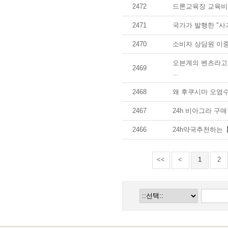
2472
드론교육장 교육비 3
2471
국가가 발행한 "사기
2470
소비자 상담원 이중속
오븐계의 벤츠라고
2469
...
2468
왜 후쿠시마 오염수
2467
24h 비아그라 구매
2466
24h약국추천하는【A
<<
<
1
2