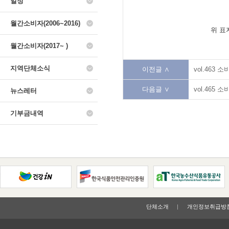
일정
월간소비자(2006~2016)
위 표
월간소비자(2017~ )
지역단체소식
이전글 ∧
vol.463 
다음글 ∨
vol.465 
뉴스레터
기부금내역
단체소개
개인정보취급방
인트라넷